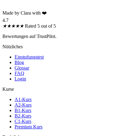
Made by Clara with ❤️
4.7
★
★
★
★
★
Rated 5 out of 5
Bewertungen auf TrustPilot.
Nützliches
Einstufungstest
Blog
Glossar
FAQ
Login
Kurse
A1-Kurs
A2-Kurs
B1-Kurs
B2-Kurs
C1-Kurs
Premium Kurs